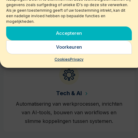
gegevens zoals surfgedrag of unieke ID's op deze site verwerken.
Klant- & Salessupport
Als je geen toestemming geeft of uw toestemming intrekt, kan dit
Van inboxbeheer en offertes tot
een nadelige invloed hebben op bepaalde functies en
mogelijkheden.
orderverwerking, planningen en
Accepteren
klantopvolging, wij houden jouw het contact
met jouw relaties strak en professioneel.
Voorkeuren
Cookies
Privacy
Tech & AI
Automatisering van werkprocessen, inrichten
van AI-tools, bouwen van workflows en
slimme koppelingen tussen systemen.