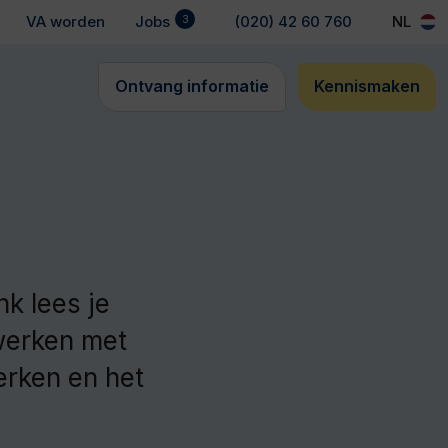
3
VA worden
Jobs
(020) 42 60 760
NL
Ontvang informatie
Kennismaken
k lees je
nwerken met
erken en het