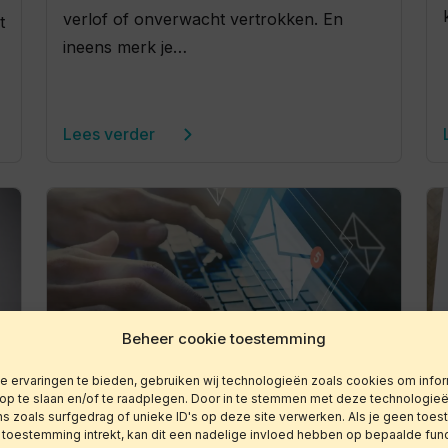
verlof of onverwacht vertrokken. En
t
ineens merk je…
Lees verder
Beheer cookie toestemming
 ervaringen te bieden, gebruiken wij technologieën zoals cookies om infor
8 juni 2026
Blog
 op te slaan en/of te raadplegen. Door in te stemmen met deze technologie
s zoals surfgedrag of unieke ID's op deze site verwerken. Als je geen toe
E-mailmanagement
 toestemming intrekt, kan dit een nadelige invloed hebben op bepaalde fun