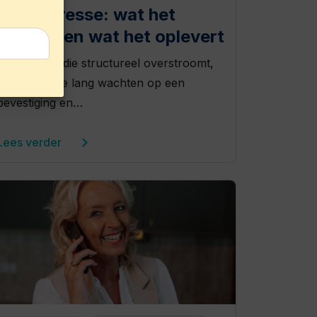
secretaresse: wat het
inhoudt en wat het oplevert
Een agenda die structureel overstroomt,
klanten die te lang wachten op een
bevestiging en…
Lees verder