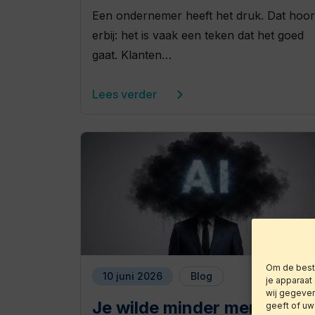
Een ondernemer heeft het druk. Dat hoor
erbij: het is vaak een teken dat het goed
gaat. Klanten…
Lees verder
Om de beste
10 juni 2026
Blog
je apparaat
wij gegeven
Je wilde minder mensen
geeft of uw