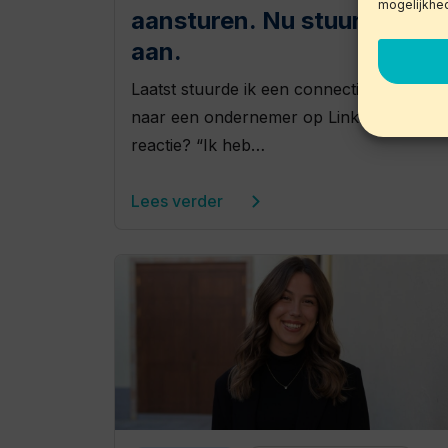
mogelijkhe
aansturen. Nu stuur je AI
aan.
Laatst stuurde ik een connectieverzoek
naar een ondernemer op LinkedIn. Zijn
reactie? “Ik heb…
Lees verder