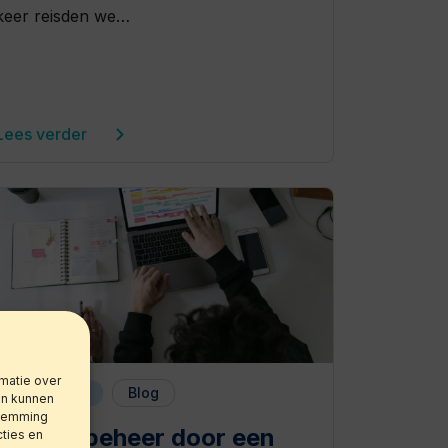
keer reisden we…
Lees verder
matie over
6 mei 2026
Blog
ën kunnen
stemming
Agendabeheer door een
cties en