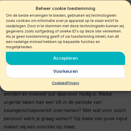
Samen bespreken we jouw situatie, zodat wij
Beheer cookie toestemming
gericht kunnen selecteren.
Om de beste ervaringen te bieden, gebruiken wij technologieën
zoals cookies om informatie over je apparaat op te slaan en/of te
Valt je secretaresse uit door meer dan alleen verlof?
raadplegen. Door in te stemmen met deze technologieën kunnen wij
Lees hoe je bij een
secretaresse tijdelijk uitgevallen
gegevens zoals surfgedrag of unieke ID's op deze site verwerken.
Als je geen toestemming geeft of uw toestemming intrekt, kan dit
snel vervanging regelt met een VA.
een nadelige invloed hebben op bepaalde functies en
mogelijkheden.
Plan nu een verkennend gesprek
Accepteren
Maak een afspraak!
In een verkennend gesprek kun je
Voorkeuren
jouw wensen uitspreken. Stel alvast een lijst op van de
Cookies
Privacy
taken die door een vervanger opgepakt moeten
worden en hoeveel uur daarvoor nodig is. Welke
urgente taken kan een VA in de periode van
zwangerschapsverlof overnemen? Met wat voor soort
persoon werk je graag samen? Op basis van jouw input
maken wij een voorstel op maat.