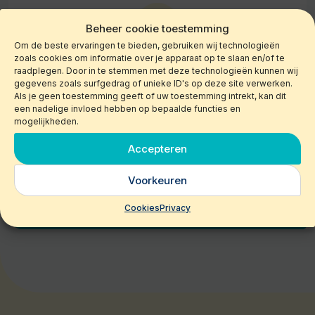
Beheer cookie toestemming
Om de beste ervaringen te bieden, gebruiken wij technologieën
zoals cookies om informatie over je apparaat op te slaan en/of te
Tech & AI
raadplegen. Door in te stemmen met deze technologieën kunnen wij
gegevens zoals surfgedrag of unieke ID's op deze site verwerken.
Automatisering van werkprocessen, inrichten
Als je geen toestemming geeft of uw toestemming intrekt, kan dit
een nadelige invloed hebben op bepaalde functies en
van AI-tools, bouwen van workflows en
mogelijkheden.
slimme koppelingen tussen systemen.
Accepteren
Voorkeuren
Cookies
Privacy
Zo werkt het