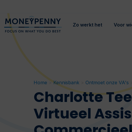
Zo werkt het
Voor wi
Home
>
Kennisbank
>
Ontmoet onze VA's
Charlotte Tee
Virtueel Assis
Commercieel 