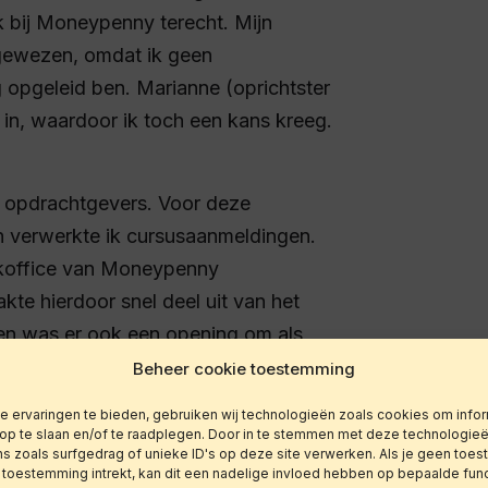
k bij Moneypenny terecht. Mijn
afgewezen, omdat ik geen
 opgeleid ben. Marianne (oprichtster
 in, waardoor ik toch een kans kreeg.
ee opdrachtgevers. Voor deze
 verwerkte ik cursusaanmeldingen.
ckoffice van Moneypenny
te hierdoor snel deel uit van het
 was er ook een opening om als
was toen een klein bedrijf, dus de
Beheer cookie toestemming
scheiden. Zodoende combineerde ik op
 ervaringen te bieden, gebruiken wij technologieën zoals cookies om infor
management en mijn opdrachten als
 op te slaan en/of te raadplegen. Door in te stemmen met deze technologie
s zoals surfgedrag of unieke ID's op deze site verwerken. Als je geen toe
 toestemming intrekt, kan dit een nadelige invloed hebben op bepaalde fun