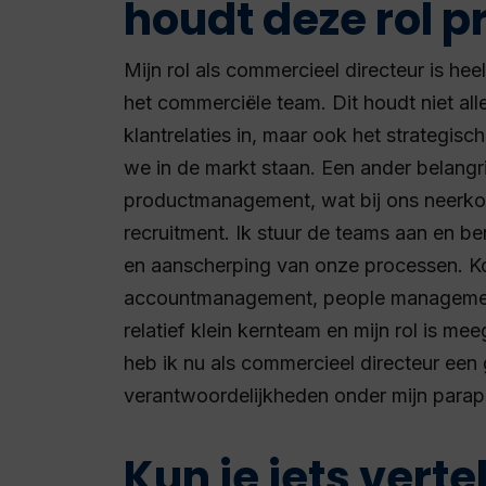
houdt deze rol p
Mijn rol als commercieel directeur is hee
het commerciële team. Dit houdt niet al
klantrelaties in, maar ook het strategis
we in de markt staan. Een ander belangrij
productmanagement, wat bij ons neerk
recruitment. Ik stuur de teams aan en b
en aanscherping van onze processen. Ko
accountmanagement, people management
relatief klein kernteam en mijn rol is me
heb ik nu als commercieel directeur een
verantwoordelijkheden onder mijn para
Kun je iets verte