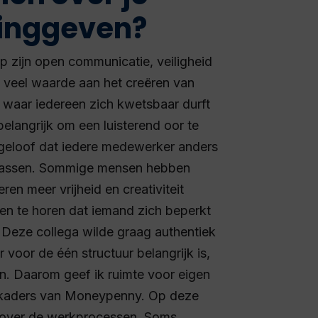
dinggeven?
p zijn open communicatie, veiligheid
t veel waarde aan het creëren van
 waar iedereen zich kwetsbaar durft
t belangrijk om een luisterend oor te
k geloof dat iedere medewerker anders
npassen. Sommige mensen hebben
ren meer vrijheid en creativiteit
den te horen dat iemand zich beperkt
 Deze collega wilde graag authentiek
oor de één structuur belangrijk is,
. Daarom geef ik ruimte voor eigen
e kaders van Moneypenny. Op deze
 over de werkprocessen. Soms