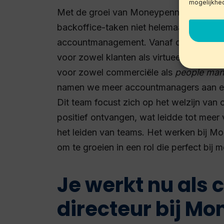
mogelijkhe
Met de groei van Moneypenny veranderde
backoffice-taken niet helemaal bij mij p
accountmanagement. Vanaf dat moment 
voor zowel klanten als virtueel assisten
voor zowel commerciële als
people ma
namen we meer accountmanagers aan en 
Dit team focust zich op het welzijn van
positief ontvangen, wat leidde tot meer 
het leiden van teams. Het werken bij 
om te groeien in een rol die perfect bij m
Je werkt nu als
directeur bij M