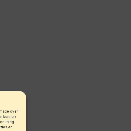
matie over
ën kunnen
stemming
cties en