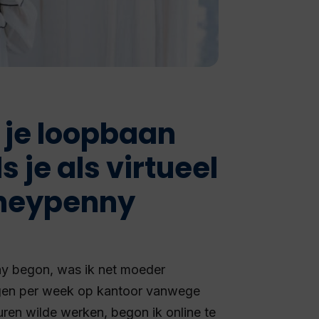
e je loopbaan
 je als virtueel
oneypenny
ny begon, was ik net moeder
agen per week op kantoor vanwege
ren wilde werken, begon ik online te