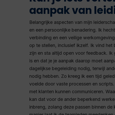
aanpak van lei
Belangrijke aspecten van mijn leiderscha
en een persoonlijke benadering. Ik hech
verbinding en een veilige werkomgeving
op te stellen, inclusief ikzelf. Ik vind he
zijn en sta altijd open voor feedback. I
is en dat je je aanpak daarop moet aa
dagelijkse begeleiding nodig, terwijl ande
nodig hebben. Zo kreeg ik een tijd gele
voelde door vaste processen en scripts.
met klanten kunnen communiceren. Waar v
kan dat voor de ander beperkend werken
inbreng, zolang deze passen binnen d
manier laat ik de teamleden meedenken