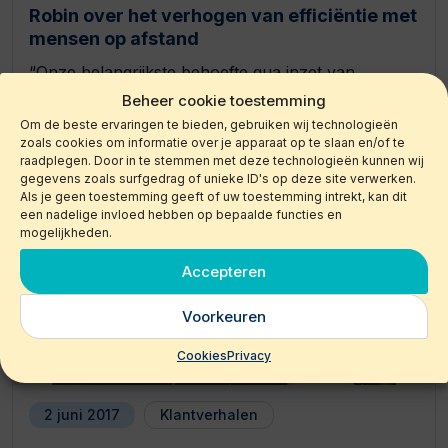
Robin over het verhogen van efficiëntie met
mensen op afstand
“Onze belangrijkste behoefte qua inzet van
personeel is een flexibele schil, omdat wij als…
Beheer cookie toestemming
Om de beste ervaringen te bieden, gebruiken wij technologieën
zoals cookies om informatie over je apparaat op te slaan en/of te
Lees verder
raadplegen. Door in te stemmen met deze technologieën kunnen wij
gegevens zoals surfgedrag of unieke ID's op deze site verwerken.
Als je geen toestemming geeft of uw toestemming intrekt, kan dit
een nadelige invloed hebben op bepaalde functies en
mogelijkheden.
Accepteren
Voorkeuren
Cookies
Privacy
2 juni 2017
Klantverhalen