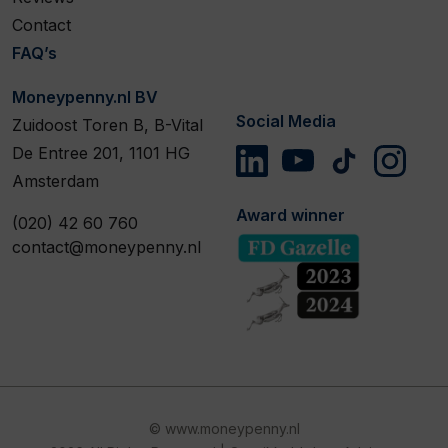
Contact
FAQ’s
Moneypenny.nl BV
Social Media
Zuidoost Toren B, B-Vital
De Entree 201, 1101 HG
Amsterdam
Award winner
(020) 42 60 760
contact@moneypenny.nl
© www.moneypenny.nl