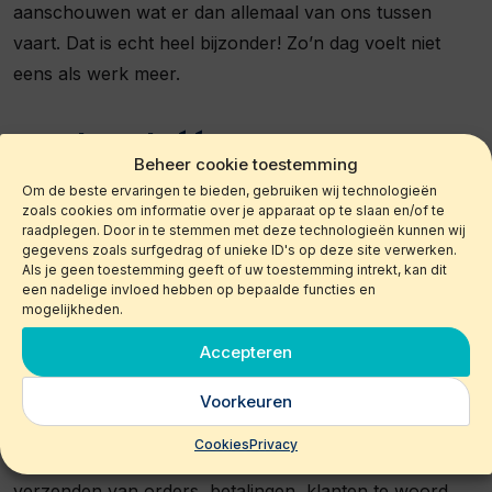
aanschouwen wat er dan allemaal van ons tussen
vaart. Dat is echt heel bijzonder! Zo’n dag voelt niet
eens als werk meer.
Tot slot. Als één van onze
Beheer cookie toestemming
opdrachtgevers maak je gebruik
Om de beste ervaringen te bieden, gebruiken wij technologieën
van een Virtuele Assistent (VA).
zoals cookies om informatie over je apparaat op te slaan en/of te
Zou je het leuk vinden om kort wat
raadplegen. Door in te stemmen met deze technologieën kunnen wij
gegevens zoals surfgedrag of unieke ID's op deze site verwerken.
te vertellen over jouw VA en hoe
Als je geen toestemming geeft of uw toestemming intrekt, kan dit
zij bijdraagt aan het succes van
een nadelige invloed hebben op bepaalde functies en
mogelijkheden.
Gayprideboot.nl?
Accepteren
Uiteraard. Mijn VA Cornelia is een volwaardig lid van
ons team geworden. Ze voert vooral veel
Voorkeuren
administratieve taken uit, maar doet eigenlijk ook allerlei
Cookies
Privacy
andere dingen voor ons… Een stukje inkoop, een stukje
verzenden van orders, betalingen, klanten te woord