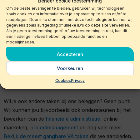
Beheer cookie toestemming
van jouw behoeften. Met onze flexibele urenbundels
Om de beste ervaringen te bieden, gebruiken wij technologieën
betaal je alleen voor de daadwerkelijk gewerkte uren.
zoals cookies om informatie over je apparaat op te slaan en/of te
raadplegen. Door in te stemmen met deze technologieën kunnen wij
gegevens zoals surfgedrag of unieke ID's op deze site verwerken.
Hoe werkt het?
Als je geen toestemming geeft of uw toestemming intrekt, kan dit
een nadelige invloed hebben op bepaalde functies en
mogelijkheden.
Moneypenny regelt alles: de selectie, de matching en
de begeleiding van alle benodigde secretaresses of
Accepteren
assistenten. Wij hebben altijd wel een of meerdere VA’s
Voorkeuren
paraat, voor hoe kort of hoe lang je ze ook nodig hebt.
In een persoonlijk gesprek helpen we je de beste keuze
Cookies
Privacy
te maken uit onze verschillende
abonnementsvormen
.
Wil je ook andere taken bij ons beleggen? Geen punt!
Wij kunnen jou bijvoorbeeld ook ondersteunen bij het
bijwerken van de
financiële administratie
, online
marketing,
projectmanagement
en nog veel meer.
Bekijk de meest gangbare VA taken
die we aanbieden.