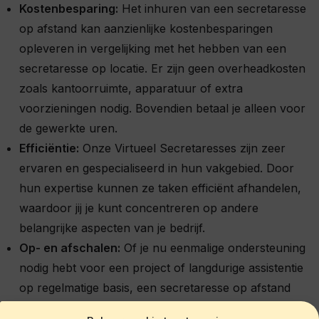
Kostenbesparing:
Het inhuren van een secretaresse
op afstand kan aanzienlijke kostenbesparingen
opleveren in vergelijking met het hebben van een
secretaresse op locatie. Er zijn geen overheadkosten
zoals kantoorruimte, apparatuur of extra
voorzieningen nodig. Bovendien betaal je alleen voor
de gewerkte uren.
Efficiëntie:
Onze Virtueel Secretaresses zijn zeer
ervaren en gespecialiseerd in hun vakgebied. Door
hun expertise kunnen ze taken efficiënt afhandelen,
waardoor jij je kunt concentreren op andere
belangrijke aspecten van je bedrijf.
Op- en afschalen:
Of je nu eenmalige ondersteuning
nodig hebt voor een project of langdurige assistentie
op regelmatige basis, een secretaresse op afstand
biedt de flexibiliteit om op en af te schalen afhankelijk