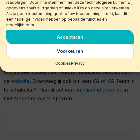
raadplegen. Door in te stemmen met deze technologieën kunnen wij
groeibestendiger wordt, je kunt pieken beter opvangen.
gegevens zoals surfgedrag of unieke ID's op deze site verwerken.
Als je geen toestemming geeft of uw toestemming intrekt, kan dit
Op afstand werken is de nieuwe standaard en dat zorgt
een nadelige invloed hebben op bepaalde functies en
automatisch voor meer structuur en voor een andere
mogelijkheden.
dynamiek binnen ons bedrijf. Het heeft voor nieuwe
Accepteren
energie gezorgd en letterlijk de sleur weggehaald.
Voorkeuren
Meer info?
Cookies
Privacy
Wil je meer weten over Future Industies? Bezoek dan
de
website
. Overweeg jij ook om een VA of VA Team in
te schakelen? Plan direct een
vrijblijvend gesprek
in
met Marianne om te sparren.