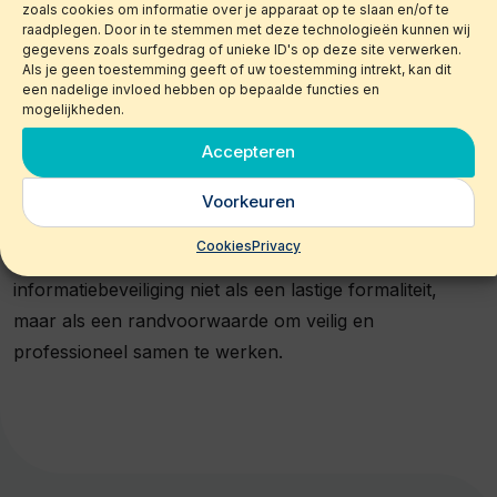
zoals cookies om informatie over je apparaat op te slaan en/of te
uitbesteed aan een gespecialiseerde partner, zodat
raadplegen. Door in te stemmen met deze technologieën kunnen wij
gegevens zoals surfgedrag of unieke ID's op deze site verwerken.
alles in goede handen is.
Als je geen toestemming geeft of uw toestemming intrekt, kan dit
een nadelige invloed hebben op bepaalde functies en
mogelijkheden.
Conclusie
Accepteren
Of je nu al met een VA werkt of dit overweegt:
investeer tijd in afspraken over data security. Het kost
Voorkeuren
misschien wat extra moeite, maar de gevolgen van een
Cookies
Privacy
datalek zijn vele malen groter. Beschouw
informatiebeveiliging niet als een lastige formaliteit,
maar als een randvoorwaarde om veilig en
professioneel samen te werken.