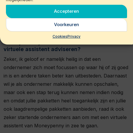
pasten. Verder hebben we echt het gevoel dat er een
Accepteren
heel kort lijntje is, dat wanneer het nodig zou zijn, er
direct goed contact is.
Voorkeuren
Cookies
Privacy
Wat fijn! Zou je andere ondernemers een
virtuele assistent adviseren?
Zeker, ik geloof er namelijk heilig in dat een
ondernemer zich moet focussen op waar hij of zij goed
in is en andere taken beter kan uitbesteden. Daarnaast
wil je als ondernemer makkelijk kunnen opschalen,
maar ook een stap terug kunnen nemen indien nodig
en omdat jullie pakketten heel toegankelijk zijn en jullie
ook laagdrempelige pakketten aanbieden, raad ik ook
zeker startende ondernemers aan om met een virtuele
assistent van Moneypenny in zee te gaan.