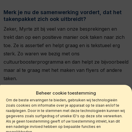
Merk je nu de samenwerking vordert, dat het
takenpakket zich ook uitbreidt?
Zeker, Myrte zit bij veel van onze besprekingen en
trekt dan op een positieve manier ook taken naar zich
toe. Ze is assertief en helpt graag en is tekstueel erg
sterk. Zo waren we bezig met ons
cultuurboosterprogramma en dan helpt ze bijvoorbeeld
maar al te graag met het maken van flyers of andere
taken.
Beheer cookie toestemming
Wat is jouw ervaring met Moneypenny zelf?
Om de beste ervaringen te bieden, gebruiken wij technologieën
zoals cookies om informatie over je apparaat op te slaan en/of te
Prettig, heel fijn dat Moneypenny in huis heeft waar wij
raadplegen. Door in te stemmen met deze technologieën kunnen wij
naar zochten. Toen we bij Moneypenny aanklopten,
gegevens zoals surfgedrag of unieke ID's op deze site verwerken.
Als je geen toestemming geeft of uw toestemming intrekt, kan dit
kregen we binnen no time 3 cv’s toegestuurd die
een nadelige invloed hebben op bepaalde functies en
eigenlijk allemaal heel erg goed waren en in ons straatje
mogelijkheden.