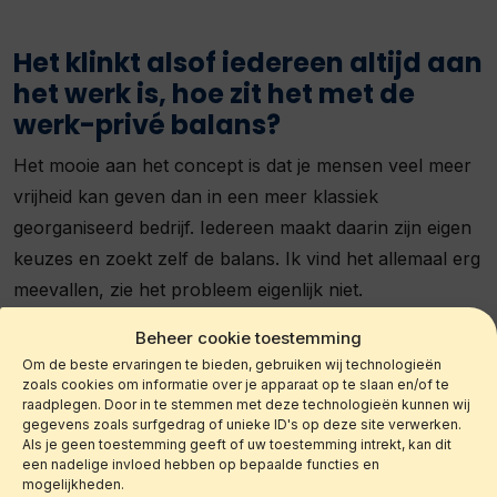
Het klinkt alsof iedereen altijd aan
het werk is, hoe zit het met de
werk-privé balans?
Het mooie aan het concept is dat je mensen veel meer
vrijheid kan geven dan in een meer klassiek
georganiseerd bedrijf. Iedereen maakt daarin zijn eigen
keuzes en zoekt zelf de balans. Ik vind het allemaal erg
meevallen, zie het probleem eigenlijk niet.
Beheer cookie toestemming
Meer weten?
Om de beste ervaringen te bieden, gebruiken wij technologieën
zoals cookies om informatie over je apparaat op te slaan en/of te
Mocht je meer willen weten over Victor, check dan zijn
raadplegen. Door in te stemmen met deze technologieën kunnen wij
gegevens zoals surfgedrag of unieke ID's op deze site verwerken.
Linkedin profiel
of bezoek zijn sites
Fiscanet
en
Als je geen toestemming geeft of uw toestemming intrekt, kan dit
NLFiscaal
.
een nadelige invloed hebben op bepaalde functies en
mogelijkheden.