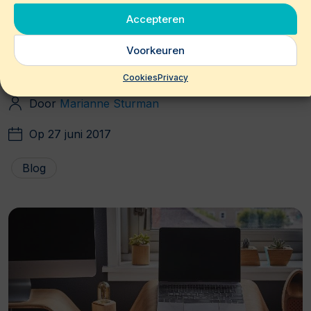
Wil je met Moneypenny sparren over de mogelijkheden
Accepteren
om flexibele werkvormen in jouw organisatie toe te
passen? Neem dan contact op met
Marianne Sturman
Voorkeuren
(06-51222840) of
Susan Smulders
(06-45766097.
Cookies
Privacy
Door
Marianne Sturman
Op 27 juni 2017
Blog